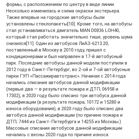
формы, с расположением по центру в виде линии.
Несколько изменилась и схема окраски экстерьера.
Также впервые на городские автобусы были
установлены стеклопакеты[10]. Кроме того, на автобусы
стал устанавливаться двигатель MAN D0836 LOH40,
который стал работать значительно тише, уровень шума
снизился[11]. Один из автобусов ЛиАЗ-6213.20,
поставленный в Москву в 2010 году, пришел с
кондиционерами и был направлен в 17-й автобусный
парк. Последние автобусы данной модели поступили в
2012 году в Санкт-Петербург, во 2-ой и 7-ой автобусные
парки ГУП «Пассажиравтотранс». Начиная с 2014 года
начались списания автобусов данной модификации
(первые два — в результате пожара и ДТП; 06958 и
17302), в 2020 году было списано три автобуса данной
модификации (в результате пожара; 10172 и 15280 и
износа оборудования), в 2020 году было списано два
автобуса данной модификации (по причине пожара и
ДТП; 7444 из Санкт-Петербурга и 14255 из Москвы.)
Массовые списания автобусов данной модификации
начались с весны 2020 года по причине износа