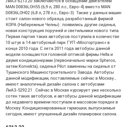
ЛиАЗ-6213.20 заключаются в оснащении двигателем
MAN D0836LOH55 (6,9 л, 280 л.с., Евро-4) вместо MAN
D0836LOH02 (6,8 л, 278 л.c., Евро-3). Также у данных машин
стоит салон нового образца, разработанный фирмой
КОРА (Набережные Челны) : появились другие сиденья,
новая конструкция поручней и светильники нового типа.
Первая партия таких автобусов поступила в количестве
10 штук в 14 автобусный парк ГУП «Мосгортранс» в
конце 2010 года. C лета 2011 года автобусы данной
модели оснащаются головной оптикой фирмы Hella и
двумя кондиционерами (первоначально марки Spheros,
затем Konvekta), сиденья Pilot заменены на сиденья от
Тушинского Машиностроительного Завода. Автобусы
данной модификации, поставляемые сейчас в Москву ,
имеют аналогичный дизайн салона с автобусами
ЛиАЗ-5292.21 . Сейчас в Москве курсирует уже несколько
сотен таких автобусов, и автобусы данной модификации
до недавнего времени поступали в массовом порядке в
Москву. Кондиционированные гармошки, выпускаемые
сегодня, имеют улучшенный дизайн планировки салона. .