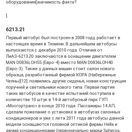
оборудования[
значимость факта?
].
6213.21
Первый автобус был построен в 2008 году, работает в
настоящее время в Тюмени. В дальнейшем автобусы
выпускаются с декабря 2010 года. Отличия от
ЛиАЗ-6213.20 заключаются в оснащении двигателем
MAN D0836LOH55 (Евро-4) вместо MAN D0836LOH40
(Евро-3). Также у данных машин стоит салон нового
образца, разработанный фирмой КОРА (Набережные
Челны)[12]: появились другие сиденья, новая конструкция
поручней и светильники нового типа. Первая партия
таких автобусов в качестве испытаний поступила в
количестве 10 штук в 14-й автобусный парк ГУП
«Мосгортранс» в конце 2010 года. Пассажиры 14 АП,
сделали пожелание о установке в автобусах салонных
кондиционеров и уже с лета 2011 года автобусы данной
модели оснащаются головной оптикой фирмы Hella и
двумя кондиционерами (первоначально марки Spheros,