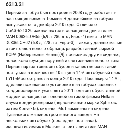
6213.21
Первый автобус был построен в 2008 году, работает в
настоящее время в Тюмени. В дальнейшем автобусы
выпускаются с декабря 2010 года. Отличия от
ЛиАЗ-6213.20 заключаются в оснащении двигателем
MAN D0836LOH55 (6,9 л, 280 л. с., Евро-4) вместо MAN
D0836LOH02 (6,8 л, 278 л.c., Евро-3). Также у данных машин
стоит салон нового образца, разработанный фирмой
КОРА (Набережные Челны)[9]: появились другие сиденья,
новая конструкция поручней и светильники нового типа.
Первая партия таких автобусов в качестве испытаний
поступила в количестве 10 штук в 14-й автобусный парк
ГУП «Мосгортранс» в конце 2010 года. Пассажиры 14 АП,
сделали пожелание о установке в автобусах салонных
кондиционеров и уже с лета 2011 года автобусы данной
модели оснащаются головной оптикой фирмы Hella и
двумя кондиционерами (первоначально марки Spheros,
затем Konvekta), сиденья Pilot заменены на сиденья
Тушинского машиностроительного завода. На
нескольких автобусах (последняя поставка),
эксплуатируемых в Москве, стоит двигатель MAN