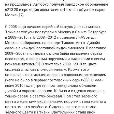
на продольное. Автобус получил заводское обозначение
6213.20 и проходил испытания в 14-м автобусном парке
Москвы[7].
С 2008 года начался серийный выпуск данных машин.
Такие автобусы поступали в Москву и Санкт-Петербург
в 2008—2010 гг. В 2008—2012 гг. салоны ЛиАЗов для
Москвы собирались на заводе Тушино-Авто. Дизайн
салона с каждой поставкой видоизменялся. В поставке
2008—2009 гг. отделка салона была выполнена серым
пластиком, с зелёными поручнями и сиденьями с синим
кожзаменителем[8]. В поставке 2009—2010 гг. цвет
сидений стал светло-коричневым. Кроме того,
появились «выпуклые» двери со сплошным остеклением
(чего не было в первых поставочных сериях)[9]. В мае-
июне 2010 года (третья поставка) снова обновлен
дизайн и окраска салонов. Кабина и отделка салона не
темно-серая, а светло-бежевая. Пол стал зелёного
цвета с желтыми вкраплениями, поручни стали жёлтого
цвета вместо зелёного. Сиденья синего или тёмно-
зелёного цвета из ткани. Светильники стали иной