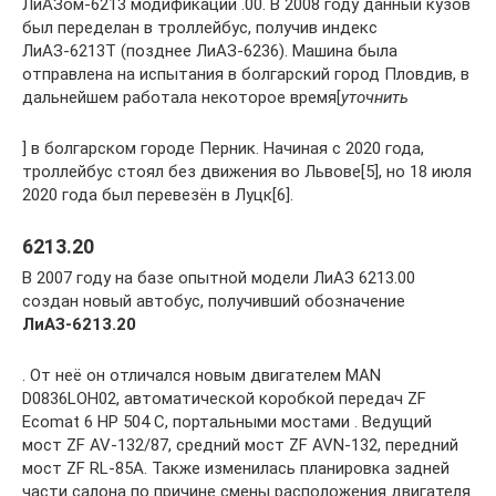
ЛиАЗом-6213 модификации .00. В 2008 году данный кузов
был переделан в троллейбус, получив индекс
ЛиАЗ-6213Т (позднее ЛиАЗ-6236). Машина была
отправлена на испытания в болгарский город Пловдив, в
дальнейшем работала некоторое время[
уточнить
] в болгарском городе Перник. Начиная с 2020 года,
троллейбус стоял без движения во Львове[5], но 18 июля
2020 года был перевезён в Луцк[6].
6213.20
В 2007 году на базе опытной модели ЛиАЗ 6213.00
создан новый автобус, получивший обозначение
ЛиАЗ-6213.20
. От неё он отличался новым двигателем MAN
D0836LOH02, автоматической коробкой передач ZF
Ecomat 6 HP 504 C, портальными мостами . Ведущий
мост ZF AV-132/87, средний мост ZF AVN-132, передний
мост ZF RL-85A. Также изменилась планировка задней
части салона по причине смены расположения двигателя