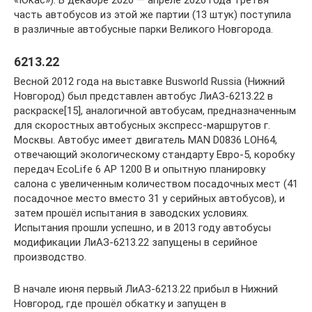
«Юкас»). В декабре 2020 — апреле 2020 года третья
часть автобусов из этой же партии (13 штук) поступила
в различные автобусные парки Великого Новгорода.
6213.22
Весной 2012 года на выставке Busworld Russia (Нижний
Новгород) был представлен автобус ЛиАЗ-6213.22 в
раскраске[15], аналогичной автобусам, предназначенным
для скоростных автобусных экспресс-маршрутов г.
Москвы. Автобус имеет двигатель MAN D0836 LOH64,
отвечающий экологическому стандарту Евро-5, коробку
передач EcoLife 6 AP 1200 B и опытную планировку
салона с увеличенным количеством посадочных мест (41
посадочное место вместо 31 у серийных автобусов), и
затем прошёл испытания в заводских условиях.
Испытания прошли успешно, и в 2013 году автобусы
модификации ЛиАЗ-6213.22 запущены в серийное
производство.
В начале июня первый ЛиАЗ-6213.22 прибыл в Нижний
Новгород, где прошёл обкатку и запущен в