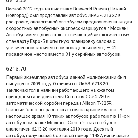
6213.22
Весной 2012 года на выставке Busworld Russia (Нижний
Новгород) был продставлен автобус ЛиАЗ-6213.22 в
раскраске, аналогичной автобусам предназначенным для
скоростных автобусных экспресс-маршрутов г.Москвы.
Автобус имеет двигатель, отвечающий экологическому
стандарту Евро-5 и опытную планировку салона с
увеличенным количеством посадочных мест, — 41
посадочное место вместо 31 у серийных автобусов.
6213.70
Первый экземпляр автобуса данной модификации был
выпущен в 2009 году. Отличия от ЛиАЗ-6213.20
заключаются в наличии работающего на сжатом
природном газе двигателя Cummins CGe4-280 и
автоматической коробки передач Allison T-325R .
Газовые баллоны располагаются на крыше кузова . В
настоящее время 10 таких автобусов работают в 11-ом
автобусном парке Москвы . Салон 9-ти автобусов
аналогичен 6213.20 поставки 2010 года. Десятый
автобус, получивший бортовой номер 11487, изначально