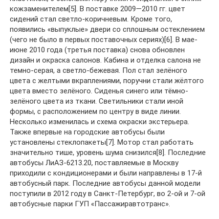
кожзаменителем[5]. В поставке 2009—2010 гг. цвет
сидений стал светло-коричневым. Кроме того,
появились «выпуклые» двери со сплошным остеклением
(чего не было в первых поставочных сериях)[6]. В мае-
июне 2010 года (третья поставка) снова обновлен
дизайн и окраска салонов. Кабина и отделка салона не
темно-серая, а светло-бежевая. Пол стал зелёного
цвета с желтыми вкраплениями, поручни стали жёлтого
цвета вместо зелёного. Сиденья синего или тёмно-
зелёного цвета из ткани. Светильники стали иной
формы, с расположением по центру в виде линии.
Несколько изменилась и схема окраски экстерьера.
Также впервые на городские автобусы были
установлены стеклопакеты[7]. Мотор стал работать
значительно тише, уровень шума снизился[8]. Последние
автобусы ЛиАЗ-6213.20, поставляемые в Москву
приходили с кондиционерами и были направлены в 17-й
автобусный парк. Последние автобусы данной модели
поступили в 2012 году в Санкт-Петербург, во 2-ой и 7-ой
автобусные парки ГУП «Пассажиравтотранс».