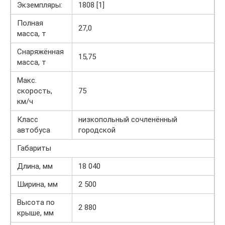
Экземпляры:
1808 [1]
Полная
27,0
масса, т
Снаряжённая
15,75
масса, т
Макс.
скорость,
75
км/ч
Класс
низкопольный сочленённый
автобуса
городской
Габариты
Длина, мм
18 040
Ширина, мм
2 500
Высота по
2 880
крыше, мм