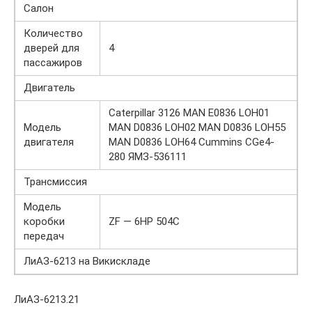
Салон
Количество
дверей для
4
пассажиров
Двигатель
Caterpillar 3126 MAN E0836 LOH01
Модель
MAN D0836 LOH02 MAN D0836 LOH55
двигателя
MAN D0836 LOH64 Cummins CGe4-
280 ЯМЗ-536111
Трансмиссия
Модель
коробки
ZF — 6HP 504C
передач
ЛиАЗ-6213 на Викискладе
ЛиАЗ-6213.21