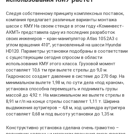
Следуя собственному принципу комплексных поставок,
компания предлагает различные варианты монтажа
шасси с КМУ. На своем стенде в этом году «Коминвест-
АКМТ» представила одну из последних разработок
своих инженеров – кран-манипулятор Atlas 105.2А3 с
углом вращения 410°, установленный на шасси Hyundai
HD120. Параметры установки подобраны в соответствии
c существующим сегодня спросом в области
использования КМУ этого класса. Грузовой момент
составляет 10,6 тм при вылете стрелы до 9,0 м.
Гидронасос создает давление в системе до 270 бар. На
минимальном вылете 1,98 м, по сути дела «под краном»,
установка способна перемещать и поднимать грузы
массой до 4,92 т. На максимальном же вылете стрелы в
8,91 м г/п на конце стрелы составляет 1,11 т. Ширина
выдвижения аутригеров – 4,8 м, ход цилиндра аутригера
составляет 0,68 м под высоту установки до 1,35 м.
Конструктивно установка сделана очень грамотно –