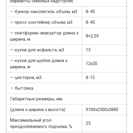
Варианты сменных надстроек
— бункер-накопитель объем, м3
8-45
— пресс-контейнер объем, м3
8-45
— платформа-эвакуатор длина x
8×2,55
ширина, м
— кузов для асфальта, м3
13
— кузов для щебня длина x
12х20
ширина, м
— цистерна, м3
8-12
— бытовка
Габаритные размеры, мм
(длина x ширина x высота)
9100x2500x3880
Максимальный угол
25
преодолеваемого подъема, %