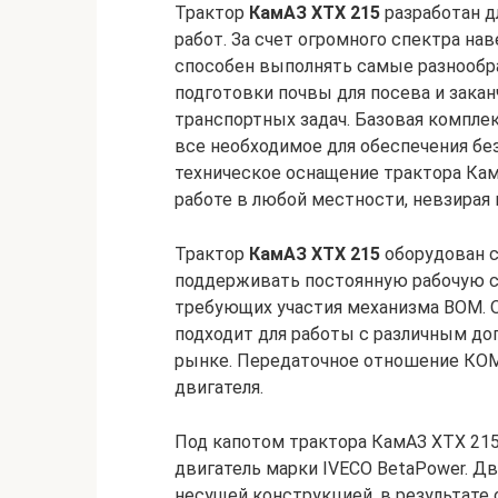
Трактор
КамАЗ ХТХ 215
разработан д
работ. За счет огромного спектра на
способен выполнять самые разнообр
подготовки почвы для посева и закан
транспортных задач. Базовая компле
все необходимое для обеспечения без
техническое оснащение трактора Кам
работе в любой местности, невзирая 
Трактор
КамАЗ ХТХ 215
оборудован с
поддерживать постоянную рабочую с
требующих участия механизма ВОМ. 
подходит для работы с различным д
рынке. Передаточное отношение КОМ
двигателя.
Под капотом трактора КамАЗ ХТХ 21
двигатель марки IVECO BetaPower. Дв
несущей конструкцией, в результате