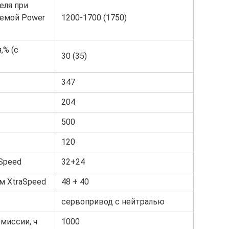
еля при
стемой Power
1200-1700 (1750)
,% (с
30 (35)
347
204
500
120
aSpeed
32+24
м XtraSpeed
48 + 40
сервопривод с нейтралью
миссии, ч
1000