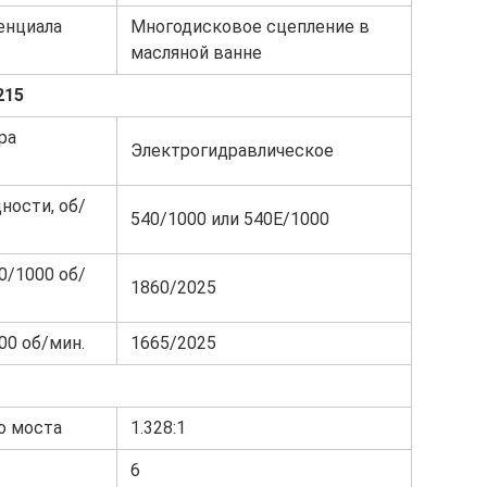
енциала
Многодисковое сцепление в
масляной ванне
215
ра
Электрогидравлическое
ности, об/
540/1000 или 540Е/1000
0/1000 об/
1860/2025
00 об/мин.
1665/2025
о моста
1.328:1
6