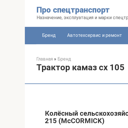
Перейти
Про спецтранспорт
к
контенту
Назначение, эксплуатация и марки спецт
Бренд
Автотехсервис и ремонт
Главная
»
Бренд
Трактор камаз сх 105
Колёсный сельскохозяй
215 (McCORMICK)