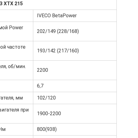
З ХТХ 215
IVECO BetaPower
мой Power
202/149 (228/168)
ой частоте
193/142 (217/160)
ля, об/мин.
2200
6,7
ателя, мм
102/120
вигателя при
1900-2200
 Нм
800(938)