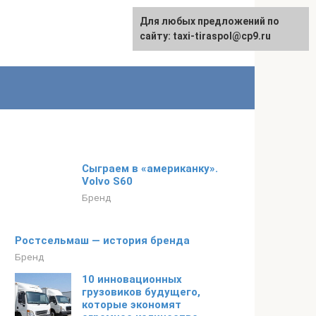
Для любых предложений по
сайту: taxi-tiraspol@cp9.ru
Сыграем в «американку».
Volvo S60
Бренд
Ростсельмаш — история бренда
Бренд
10 инновационных
грузовиков будущего,
которые экономят