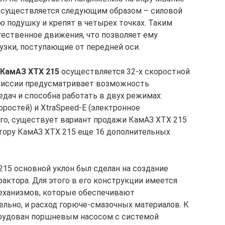
 осуществляется следующим образом – силовой
ю подушку и крепят в четырех точках. Таким
тественное движения, что позволяет ему
зки, поступающие от передней оси.
КамАЗ ХТХ 215
осуществляется 32-х скоростной
миссии предусматривает возможность
едач и способна работать в двух режимах:
ростей) и XtraSpeed-E (электронное
го, существует вариант продажи КамАЗ ХТХ 215
тору КамАЗ ХТХ 215 еще 16 дополнительных
215 основной уклон был сделан на создание
актора. Для этого в его конструкции имеется
еханизмов, которые обеспечивают
тельно, и расход горюче-смазочных материалов. К
рудован поршневым насосом с системой