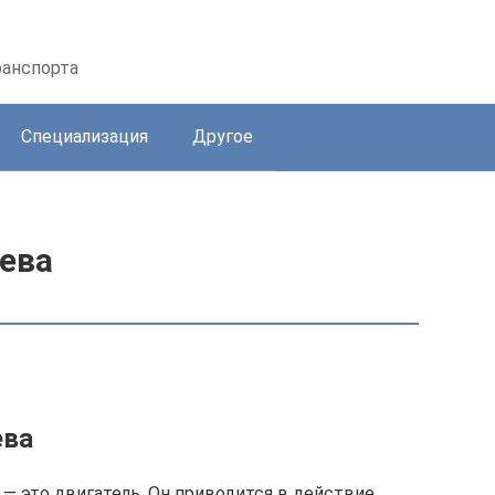
ранспорта
Специализация
Другое
ева
ева
— это двигатель. Он приводится в действие