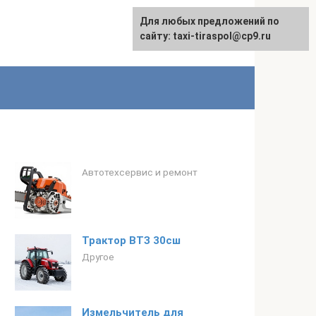
Для любых предложений по
сайту: taxi-tiraspol@cp9.ru
Автотехсервис и ремонт
Трактор ВТЗ 30сш
Другое
Измельчитель для