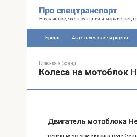
Перейти
Про спецтранспорт
к
контенту
Назначение, эксплуатация и марки спецт
Бренд
Автотехсервис и ремонт
Главная
»
Бренд
Колеса на мотоблок Н
Двигатель мотоблока Н
Основная рабочая единица мотоблока 